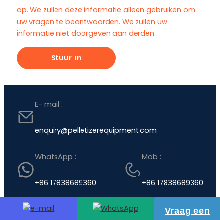
op. We zullen deze informatie alleen gebruiken om
uw vragen te beantwoorden. We zullen uw
informatie niet doorgeven aan derden.
E- mail :
enquiry@pelletizerequipment.com
WhatsApp :
Mob :
+86 17838689360
+86 17838689360
Vraag een
Voerkorrelmolen