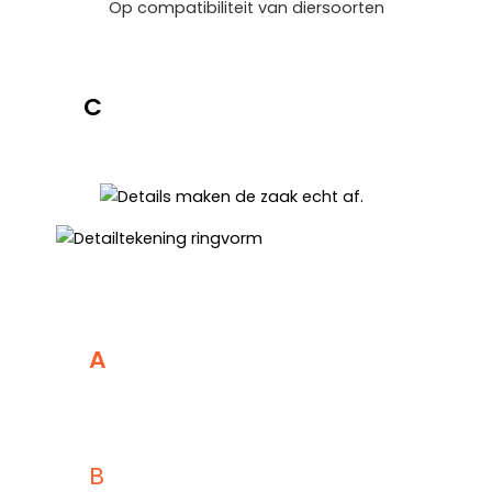
Op compatibiliteit van diersoorten
C
A
Eenvoudige Bediening
B
Snelle Pelletisering