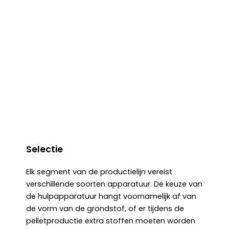
Selecteren Voor RICHI-
Productielijnen?
De selectie van hulpapparatuur is ook een
belangrijk aandachtspunt voor veel klanten,
omdat de grondigheid van de
grondstofverwerking de kwaliteit van de
uiteindelijke pellets aanzienlijk beïnvloedt.
Selectie
Elk segment van de productielijn vereist
verschillende soorten apparatuur. De keuze van
de hulpapparatuur hangt voornamelijk af van
de vorm van de grondstof, of er tijdens de
pelletproductie extra stoffen moeten worden