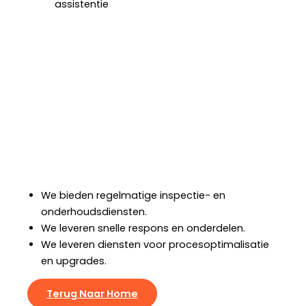
Service Na Verkoop
RICHI biedt levenslange ondersteuning voor
reserveonderdelen en technische ondersteuning,
zodat u verzekerd bent van een zorgeloze werking.
We bieden installatie-, inbedrijfstellings- en
trainingsservices.
We bieden regelmatige inspectie- en
onderhoudsdiensten.
We leveren snelle respons en onderdelen.
We leveren diensten voor procesoptimalisatie
en upgrades.
Terug Naar Home