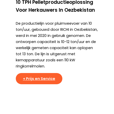
10 TPH Pelletproductieoplossing
2
Voor Herkauwers In Oezbekistan
O
De productielijn voor pluimveevoer van 10
RI
ton/uur, gebouwd door RICHI in Oezbekistan,
ga
werd in mei 2020 in gebruik genomen. De
In
ontworpen capaciteit is 10-12 ton/uur en de
vo
werkelijk gemeten capaciteit kan oplopen
ap
tot 13 ton. De lijn is uitgerust met
pr
kernapparatuur zoals een 110 kW
ga
ringkorrelmolen.
he
De
PL
+ Prijs en Service
vo