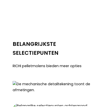
De pelletmolen is de kernapparatuur in de
productie. De keuze van de optimale kernuitrusting
bepaalt of de bewerkingen van het pelletproject
eenvoudig verlopen en of de afgewerkte pellets
van hoge kwaliteit zijn.
BELANGRIJKSTE
SELECTIEPUNTEN
RICHI pelletmolens bieden meer opties