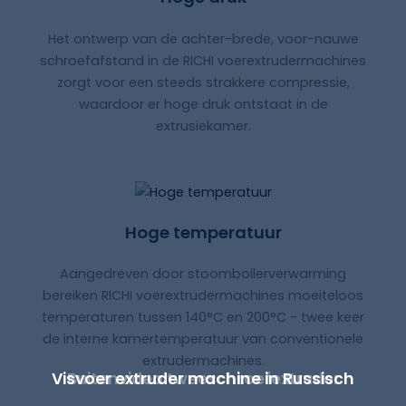
Het ontwerp van de achter-brede, voor-nauwe
schroefafstand in de RICHI voerextrudermachines
zorgt voor een steeds strakkere compressie,
waardoor er hoge druk ontstaat in de
extrusiekamer.
Hoge temperatuur
Aangedreven door stoomboilerverwarming
bereiken RICHI voerextrudermachines moeiteloos
temperaturen tussen 140°C en 200°C - twee keer
de interne kamertemperatuur van conventionele
extrudermachines.
Visvoer extruder
Buitenvideo tweeschroefextruder
machine in
Russisch