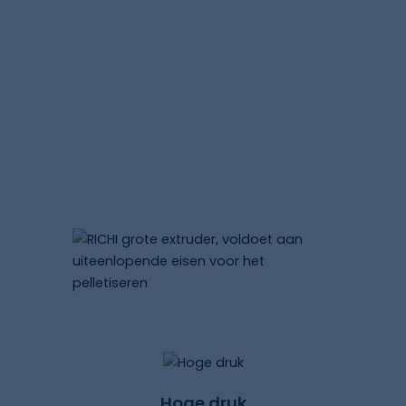
mogelijk is.
RICHI voerextrudermachines maken gebruik
van eersteklas materialen en eigen
productietechnieken om high-end
machines te leveren met bredere
toepassingen, verbeterde bedienbaarheid
en meer aanpassingsmogelijkheden.
Hoge druk