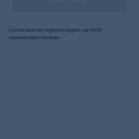
Voordelen En
Eigenschappen Van RICHI
Voerextrusiemachine
RICHI Machinery beschikt over een zeer
nauwkeurig, toegewijd R&D-team. In meer
dan 20 jaar hebben we een onafhankelijk
technologiecentrum opgericht, waardoor
een naadloze overgang van conceptueel
ontwerp naar prototypeontwikkeling