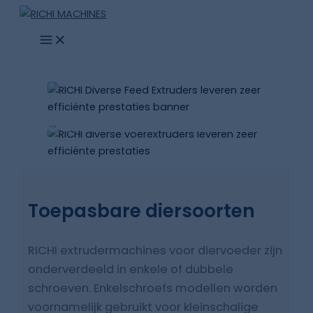
Ga
naar
de
inhoud
VOEREXTRUDERMACHINE
RICHI voerextrudermachines zijn
onderverdeeld in enkelschroefsextruders en
tweeschroefsextruders. Eénschroefextruders
Toepasbare diersoorten
worden verder onderverdeeld in
natverwerkende éénschroefextruders en
RICHI extrudermachines voor diervoeder zijn
droogverwerkende éénschroefextruders,
onderverdeeld in enkele of dubbele
terwijl tweeschroefextruders voornamelijk
schroeven. Enkelschroefs modellen worden
bestaan uit de SPHS-serie.
voornamelijk gebruikt voor kleinschalige