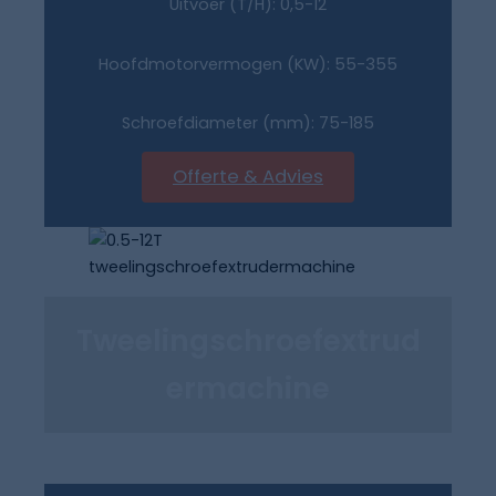
Uitvoer (T/H): 0,5-12
Hoofdmotorvermogen (KW): 55-355
Schroefdiameter (mm): 75-185
Offerte & Advies
Tweelingschroefextrud
Ermachine