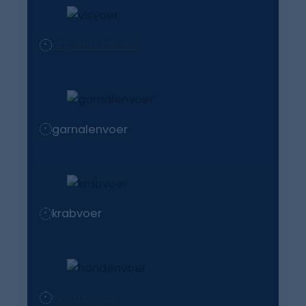
drijvend visvoer
garnalenvoer
krabvoer
hondenvoer