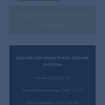
Droge Extruder Met Één
Schroef
Extruder Met Natte Enkele Schroef
Machine
Uitvoer (T/H): 0,5-1,0
Hoofdmotorvermogen (KW): 37-75
Schroefdiameter (mm): 90-135