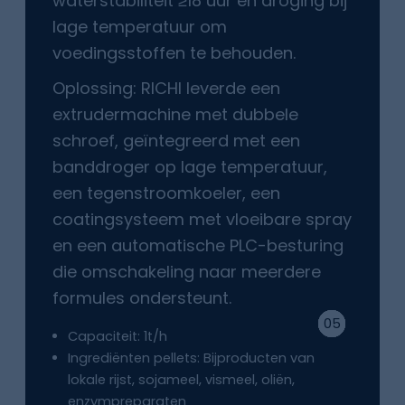
waterstabiliteit ≥18 uur en droging bij
lage temperatuur om
voedingsstoffen te behouden.
Oplossing: RICHI leverde een
extrudermachine met dubbele
schroef, geïntegreerd met een
banddroger op lage temperatuur,
een tegenstroomkoeler, een
coatingsysteem met vloeibare spray
en een automatische PLC-besturing
die omschakeling naar meerdere
formules ondersteunt.
04
05
03
02
01
Capaciteit: 1t/h
Ingrediënten pellets: Bijproducten van
lokale rijst, sojameel, vismeel, oliën,
enzympreparaten