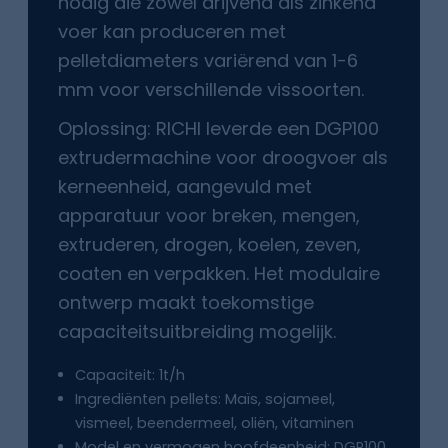
nodig die zowel drijvend als zinkend
voer kan produceren met
pelletdiameters variërend van 1-6
mm voor verschillende vissoorten.
Oplossing: RICHI leverde een DGP100
extrudermachine voor droogvoer als
kerneenheid, aangevuld met
apparatuur voor breken, mengen,
extruderen, drogen, koelen, zeven,
coaten en verpakken. Het modulaire
ontwerp maakt toekomstige
capaciteitsuitbreiding mogelijk.
Capaciteit: 1t/h
Ingrediënten pellets: Maïs, sojameel,
vismeel, beendermeel, oliën, vitaminen
Model en vermogen hoofdeenheid: DGP100,