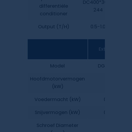
DC400*300-
DC50
differentiële
244
conditioner
Output (T/H)
0.5-1.0
1.
Extruder met 
Model
DGP-90B
Hoofdmotorvermogen
37
(kW)
Voedermacht (kW)
0.75
Snijvermogen (kW)
0.55
Schroef Diameter
90