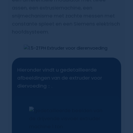
Uitvoer: 0,2-12 T/H
assen, een extrusiemachine, een
Prijs: 4.000-200.000 USD
snijmechanisme met zachte messen met
constante spleet en een Siemens elektrisch
hoofdsysteem.
Neem contact met ons op
Hieronder vindt u gedetailleerde
afbeeldingen van de extruder voor
diervoeding：.