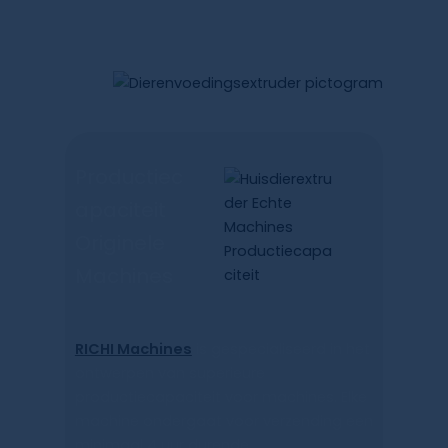
contract, waardoor uw rendement wordt
gemaximaliseerd!
Productiec
Apaciteit
Originele
Machines
RICHI Machines
is gespecialiseerd in het
ontwerpen van superieure
productiecapaciteit voor machines. Elke
machine ondergaat voor verzending een
minimaal 4 uur durende