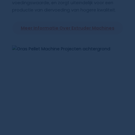
voedingswaarde, en zorgt uiteindelijk voor een
productie van diervoeding van hogere kwaliteit.
Meer Informatie Over
Extruder
Machines
Gerelateerde Gevallen Van
Extruders Voor Diervoeding
Onze extrusiemachines voor dierenvoeding
worden wereldwijd verkocht. Hierna volgen
voorbeelden van extruders die zijn verkocht aan
Iran, Oezbekistan, India, Ecuador, Bengalen en
Indonesië.