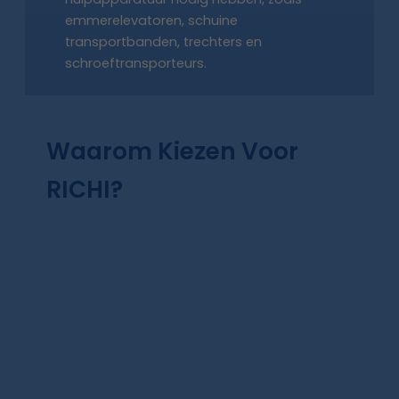
emmerelevatoren, schuine
transportbanden, trechters en
schroeftransporteurs.
Waarom Kiezen Voor
RICHI?
RICHI Machinery levert topprestaties,
Europese kwaliteit en wereldwijde
gelokaliseerde service binnen een
middenklasse budget. We vergrendelen
vier belangrijke risico's - kapitaal, tijd,
energieverbruik en naleving - binnen het