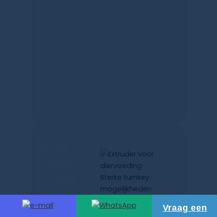
materiaalbelaste test, zodat u het
actuele stroomverbruik, de actuele
uitvoer en de curven van de
temperatuurstijging kunt bekijken.
Terwijl DGP-160B extruders van hetzelfde
model in de drijfvoederindustrie meestal
een output van 1,0 ton/uur opgeven,
maar in de praktijk slechts 0,8 ton/uur
halen, ligt de werkelijke output van RICHI
tussen 1,05 ton/uur en 1,1 ton/uur.
Sterke
Turnkey
Mogelijk
Heden
Vraag een