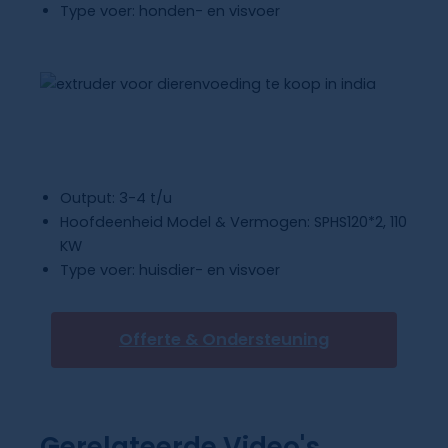
Type voer: honden- en visvoer
Extruder Voor Dierenvoeding Te Koop In
India
Output: 3-4 t/u
Hoofdeenheid Model & Vermogen: SPHS120*2, 110
KW
Type voer: huisdier- en visvoer
Offerte & Ondersteuning
Gerelateerde Video's