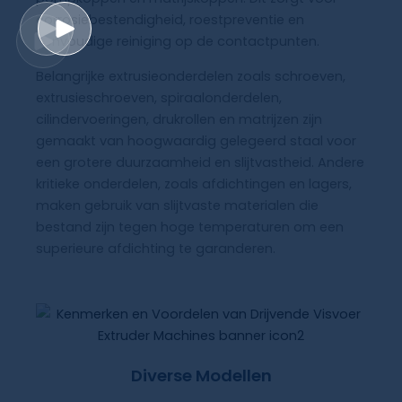
corrosiebestendigheid, roestpreventie en
eenvoudige reiniging op de contactpunten.
Belangrijke extrusieonderdelen zoals schroeven,
extrusieschroeven, spiraalonderdelen,
cilindervoeringen, drukrollen en matrijzen zijn
gemaakt van hoogwaardig gelegeerd staal voor
een grotere duurzaamheid en slijtvastheid. Andere
kritieke onderdelen, zoals afdichtingen en lagers,
maken gebruik van slijtvaste materialen die
bestand zijn tegen hoge temperaturen om een
superieure afdichting te garanderen.
Diverse Modellen