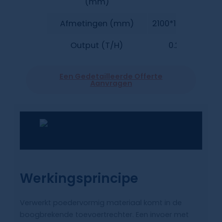
(mm)
Afmetingen (mm)
2100*1450*1350
Output (T/H)
0.2-0.4
Een Gedetailleerde Offerte
Aanvragen
Werkingsprincipe
Verwerkt poedervormig materiaal komt in de
boogbrekende toevoertrechter. Een invoer met