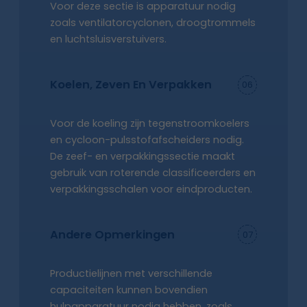
Voor deze sectie is apparatuur nodig
zoals ventilatorcyclonen, droogtrommels
en luchtsluisverstuivers.
Koelen, Zeven En Verpakken
06
Voor de koeling zijn tegenstroomkoelers
en cycloon-pulsstofafscheiders nodig.
De zeef- en verpakkingssectie maakt
gebruik van roterende classificeerders en
verpakkingsschalen voor eindproducten.
Andere Opmerkingen
07
Productielijnen met verschillende
capaciteiten kunnen bovendien
hulpapparatuur nodig hebben, zoals