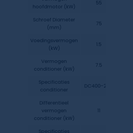
55
hoofdmotor (kW)
Schroef Diameter
75
(mm)
Voedingsvermogen
1.5
(kW)
Vermogen
7.5
conditioner (kW)
Specificaties
DC400-244
DC5
conditioner
Differentieel
vermogen
11
conditioner (kW)
Specificaties