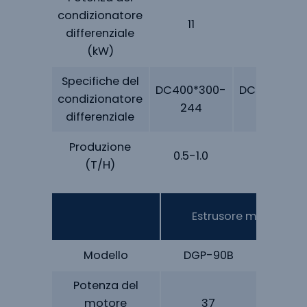
condizionatore
11
11
differenziale
(kW)
Specifiche del
DC400*300-
DC500*400
condizionatore
244
300
differenziale
Produzione
0.5-1.0
1.5-2.0
(T/H)
Estrusore monovite 
Modello
DGP-90B
DGP-
Potenza del
motore
37
5