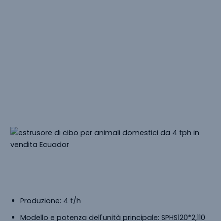
Casi Correlati Di
Estrusori Di
Cibo Per Animali Domestici
Le nostre macchine per l'estrusione di alimenti per
animali domestici sono vendute in tutto il mondo. Ecco
alcuni esempi di estrusori venduti in Iran, Uzbekistan,
India, Ecuador, Bengala e Indonesia.
Estrusore Di Cibo Per Animali In
Vendita
Ecuador
Produzione: 4 t/h
Modello e potenza dell'unità principale: SPHS120*2,110