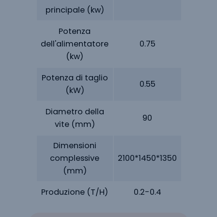
principale (kw)
Potenza
dell'alimentatore
0.75
2
(kw)
Potenza di taglio
0.55
1
(kW)
Diametro della
90
1
vite (mm)
Dimensioni
complessive
2100*1450*1350
2400*19
(mm)
Produzione (T/H)
0.2-0.4
0.5