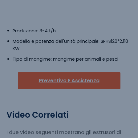
Estrusore Di Cibo Per Animali Domestici In
Vendita In India
Produzione: 3-4 t/h
Modello e potenza dell'unità principale: SPHS120*2,110
KW
Tipo di mangime: mangime per animali e pesci
Preventivo E Assistenza
Video Correlati
I due video seguenti mostrano gli estrusori di