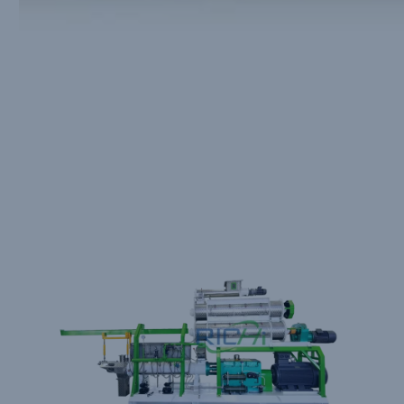
Caratteristiche E Vantaggi
Degli Estrusori Di Cibo Per
Animali Domestici