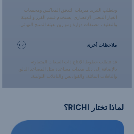
ويتطلب التبريد مبردات التدفق المعاكس ومجمعات
الغبار النبضي الإعصاري. يستخدم قسم الفرز والتعبئة
والتغليف مصنفات دوارة وموازين تعبئة المنتج النهائي.
ملاحظات أخرى
07
قد تتطلب خطوط الإنتاج ذات السعات المتفاوتة
بالإضافة إلى ذلك معدات مساعدة مثل المصاعد الدلو،
والناقلات المائلة، والقواديس والناقلات اللولبية.
لماذا تختار RICHI؟