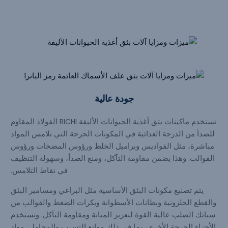
جودة عالية
تستخدم ماكينات بثق أغذية الحيوانات الأليفة RICHI الفولاذ المقاوم
للصدأ من الدرجة الغذائية في المكونات الحرجة التي تلامس المواد
مباشرة، مثل القواديس وبراميل الخلط ورؤوس المضخات ورؤوس
القوالب. وهذا يضمن مقاومة التآكل، ومنع الصدأ، وسهولة التنظيف
في نقاط التلامس.
يتم تصنيع مكونات البثق الأساسية مثل البراغي ومسامير البثق
والقطع الحلزونية وبطانات الأسطوانة وبكرات الضغط والقوالب من
سبائك الصلب عالية القوة لتعزيز المتانة ومقاومة التآكل. وتستخدم
الأجزاء الحرجة الأخرى، بما في ذلك موانع التسرب والمحامل، مواد