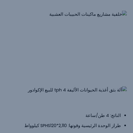
حالات ذات صلة بـ
آلات بثق أغذية
الحيوانات الأليفة
تُباع ماكينات بثق أغذية الحيوانات الأليفة الخاصة بنا في جميع أنحاء
العالم. وفيما يلي أمثلة على آلات البثق المباعة إلى إيران
وأوزبكستان والهند والإكوادور والبنغال وإندونيسيا.
آلة بثق أغذية الحيوانات الأليفة للبيع
الإكوادور
الناتج: 4 طن/ساعة
طراز الوحدة الرئيسية وقوتها: SPHS120*2,110 كيلوواط