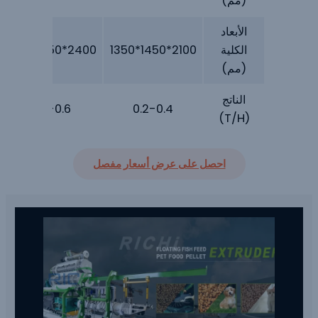
(مم)
الأبعاد
الكلية
2100*1450*1350
2400*1950*1600
(مم)
الناتج
0.5-0.6
0.2-0.4
(T/H)
احصل على عرض أسعار مفصل