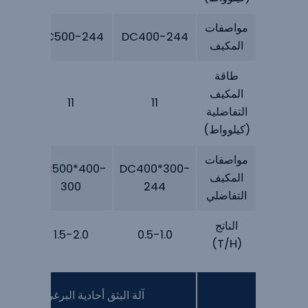
مواصفات
244
DC500-244
DC400-244
المكيف
طاقة
المكيف
11
11
التفاضلية
(كيلوواط)
مواصفات
400-
DC500*400-
DC400*300-
المكيف
300
244
التفاضلي
الناتج
.0
1.5-2.0
0.5-1.0
(T/H)
آلة البثق أحادية البرغي ذات المعا