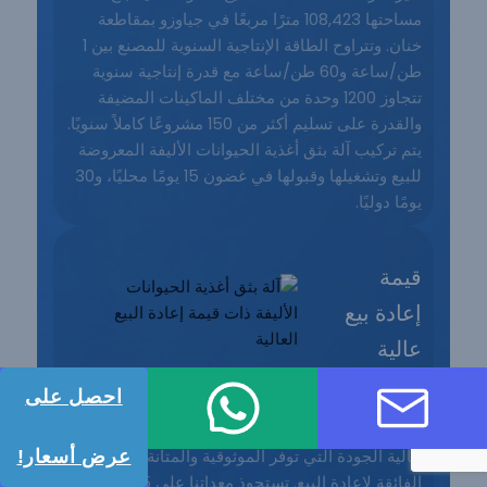
مساحتها 108,423 مترًا مربعًا في جياوزو بمقاطعة
خنان. وتتراوح الطاقة الإنتاجية السنوية للمصنع بين 1
طن/ساعة و60 طن/ساعة مع قدرة إنتاجية سنوية
تتجاوز 1200 وحدة من مختلف الماكينات المضيفة
والقدرة على تسليم أكثر من 150 مشروعًا كاملاً سنويًا.
يتم تركيب آلة بثق أغذية الحيوانات الأليفة المعروضة
للبيع وتشغيلها وقبولها في غضون 15 يومًا محليًا، و30
يومًا دوليًا.
قيمة
إعادة بيع
عالية
احصل على
تتخصص ماكينات RICHI في تصميم وتصنيع الماكينات
عرض أسعار!
عالية الجودة التي توفر الموثوقية والمتانة والقيمة
الفائقة لإعادة البيع. تستحوذ معداتنا على 55%-60%