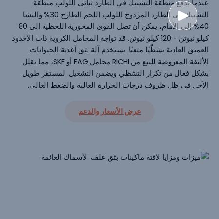
عندما تدفع منطقة التشبيك في الطارد ثنائي اللولب منطقة
التشبيك في الطارد المزدوج اللولب اللحم الطازج 30% والنشا
40% إلى الأمام، يمكن أن تصل القوى المحورية اللحظية إلى 80
كيلو نيوتن - 120 كيلو نيوتن. قد تواجه المحامل الكروية ذات الأخدود
العميق العادية تشظّيًا متعبًا. تستخدم آلة بثق أغذية الحيوانات
الأليفة المعروضة للبيع من RICHI محامل FAG أو SKF، مما يقلل
بشكل فعال من تكرار التشظي ويضمن التشغيل المستقر طويل
الأجل في ظل ظروف درجات الحرارة العالية والضغط العالي.
عرض الأسعار والدعم
ميزات ومزايا آلات بثق أغذية الحيوانات
الأليفة