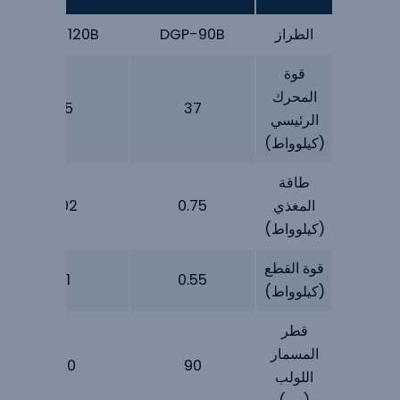
الطراز
DGP-90B
DGP-120B
قوة
المحرك
55
37
الرئيسي
(كيلوواط)
طاقة
المغذي
0.75
202
(كيلوواط)
قوة القطع
1.1
0.55
(كيلوواط)
قطر
المسمار
120
90
اللولب