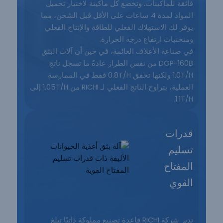
فائقة للماكينات. وتخضع كل ماكينة لاختبار تحميل
المواد لمدة 4 ساعات على الأقل قبل الشحن، مما
يوفر لك الاستهلاك الفعلي للطاقة والإنتاج الفعلي
ومنحنيات ارتفاع درجة الحرارة.
في صناعة الأعلاف العائمة، في حين أن آلات البثق
DGP-160B من نفس الطراز عادةً ما تسجل ناتج
1.0T/H ولكنها تحقق 0.8T/H فقط في الممارسة
العملية، يتراوح الناتج الفعلي لـ RICHI من 1.05T/H إلى
1.1T/H.
قدرات
تسليم
المفتاح
القوي
تدير شركة RICHI قاعدة تصنيع مملوكة ذاتيًا تبلغ