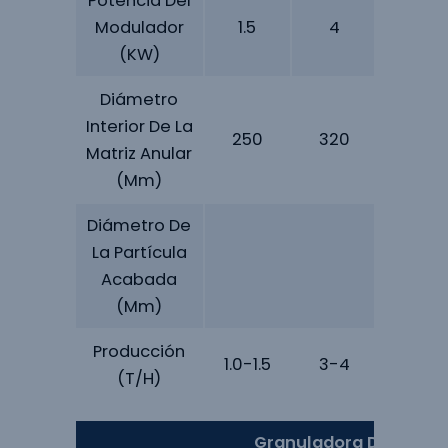
Potencia Del
Modulador
1.5
4
4
(kW)
Diámetro
Interior De La
250
320
350
Matriz Anular
(mm)
Diámetro De
La Partícula
Acabada
(mm)
Producción
1.0-1.5
3-4
5-6
(T/H)
Granuladora De Forraj