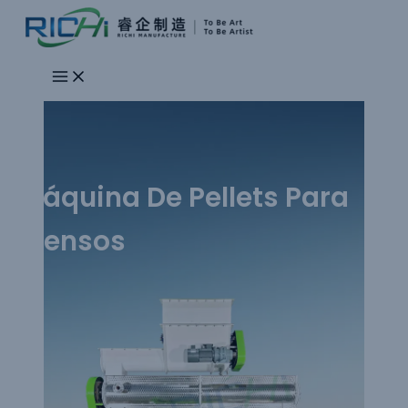
Ir
al
contenido
Máquina De Pellets Para
Piensos