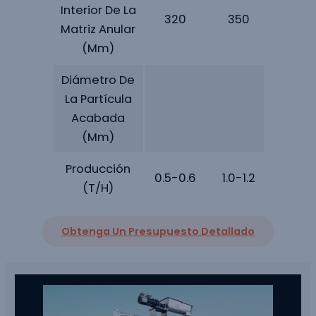
Interior De La
320
350
420
Matriz Anular
(mm)
Diámetro De
La Partícula
Acabada
(mm)
Producción
0.5-0.6
1.0-1.2
1.8-2
(T/H)
Obtenga Un Presupuesto Detallado