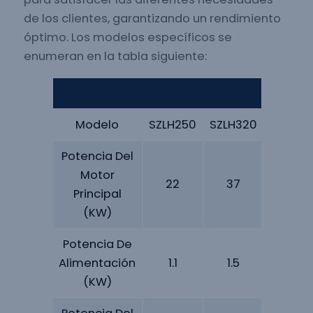
de los clientes, garantizando un rendimiento
óptimo. Los modelos específicos se
enumeran en la tabla siguiente:
Granul
Modelo
SZLH250
SZLH320
SZLH35
Potencia Del
Motor
22
37
55
Principal
(kW)
Potencia De
Alimentación
1.1
1.5
1.5
(kW)