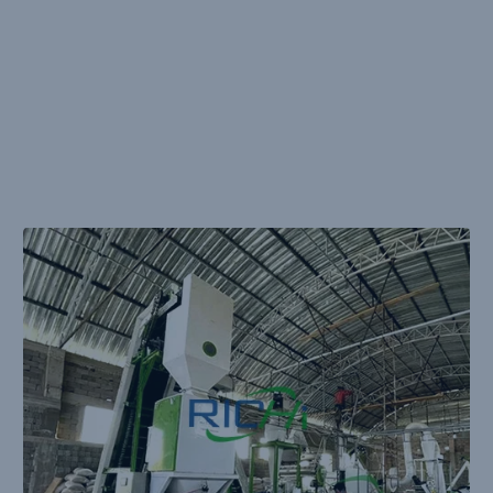
Para La Venta Sudáfrica
Rendimiento: 10T/H
Potencia de la unidad principal: 110KW，SZLH420
Materias primas primarias: Alfalfa, maíz, cebada,
harina de soja y paja