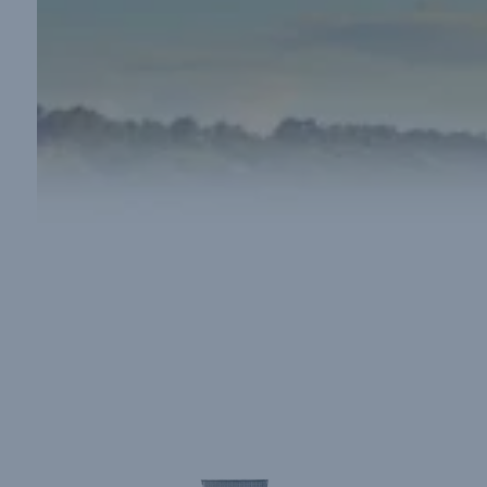
Ventajas Y Características
De Las Máquinas De Pellets
De Alimentos Para Ganado