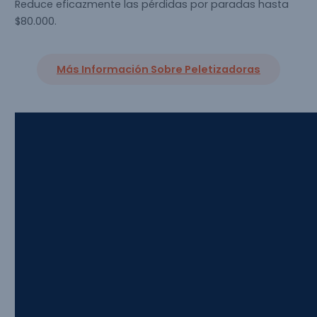
Reduce eficazmente las pérdidas por paradas hasta
$80.000.
Más Información Sobre Peletizadoras