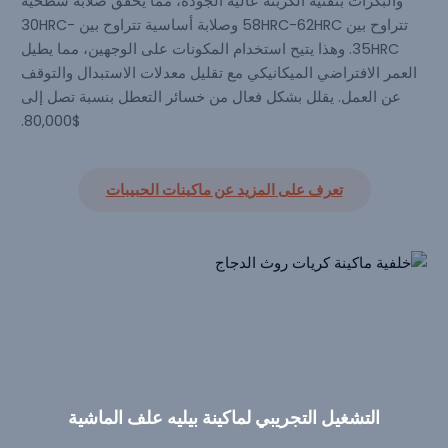
والبكرات بتقنية الكربنة عالية الجودة، مما يحقق صلابة سطحية
تتراوح بين 58HRC-62HRC وصلابة أساسية تتراوح بين 30HRC-
35HRC. وهذا يتيح استخدام المكونات على الوجهين، مما يطيل
العمر الافتراضي الميكانيكي مع تقليل معدلات الاستبدال والتوقف
عن العمل. يقلل بشكل فعال من خسائر التعطل بنسبة تصل إلى
$80,000.
تعرف على المزيد عن ماكينات الحبيبات
الحالات ذات الصلة
من
ماكينات علف
الماشية الحبيبات
تُباع ماكينات كريات علف الماشية RICHI في جميع أنحاء العالم.
التشغيل التجريبي لماكينة بيليه علف الماشية
فيما يلي 6 دراسات حالة واقعية للرجوع إليها.