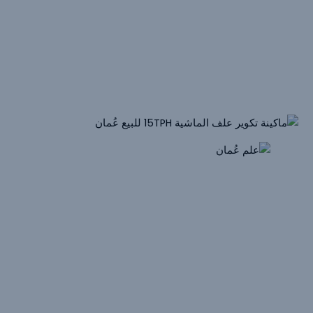
الإخراج: 6 طن/ساعة
طاقة الوحدة الرئيسية: 250 كيلوواط ，CZLH768
المواد الخام الأولية: دقيق بذور القطن، البرسيم، دقيق الذرة، نخالة
القمح
15T/H
بيليه علف الماشية
ماكينة للبيع
سلطنة عمان
الإخراج: 15 طن/ساعة
طاقة الوحدة الرئيسية: 185 كيلوواط ，CZLH678
المواد الخام الأولية: تبن البرسيم الحجازي، الذرة، وجبة فول
الصويا، المنتجات الثانوية للتمور