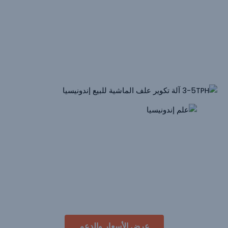
الإخراج: 1-2 طن/ساعة
طاقة الوحدة الرئيسية: 22 كيلو وات ，SZLH320
المواد الخام الأولية: الذرة، وجبة بذور القطن، وجبة بذور عباد
الشمس
3-5 طن/ساعة
ماكينة بيليه علف الماشية
للبيع
إندونيسيا
الإخراج: 3-5 طن/ساعة
طاقة الوحدة الرئيسية: 185 كيلوواط ，CZLH678
المواد الخام الأولية: لب الكاسافا، نخالة الأرز، وجبة نواة النخيل
عرض الأسعار والدعم