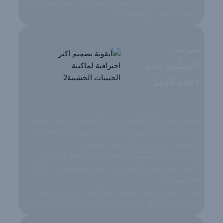
بنا حبيبات فائقة تعزز مبيعات المنتجات - مما يمنحك أداءً
متميزًا بأسعار متوسطة المدى
سرعة
التسليم، عدم
إعادة العمل
تستفيد شركة RICHI من مرافق التصنيع الداخلية الخاصة
بها لتقديم ضمان جودة شامل في جميع مراحل العملية
بأكملها - بدءًا من الإنتاج وحتى الفحص.
نضمن سرعة التسليم مع تقليل إعادة العمل إلى الحد
الأدنى، مما يتيح لماكينة كريات علف الماشية بدء الإنتاج
قبل شهر واحد.
مع حد أقصى لوقت التوقف عن العمل لا يزيد عن أربع
ساعات، نساعدك على استرداد استثمارك في وقت أقرب.