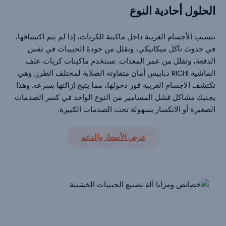
الحلول أحادية النوع
تتسبب الأجسام الغريبة داخل ماكينة الكريات، إذا لم يتم اكتشافها،
في حدوث تآكل ميكانيكي، وتقلل من جودة الحبيبات في نفس
الدفعة، وتقلل من عمر المعدات. تستخدم ماكينات كريات علف
الماشية RICHI دبابيس أمان متفاوتة الصلابة لمختلف الطرز. وهي
تكتشف الأجسام الغريبة فور دخولها، مما يتيح إزالتها بسرعة. وهذا
يجنبك مشاكل فشل المسامير من النوع الواحد في كسر الصدمات
الصغيرة أو الانكسار بسهولة تحت الصدمات الكبيرة.
عرض الأسعار والدعم
مزايا وخصائص ماكينات كريات علف