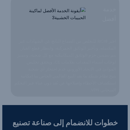
خدمة
أفضل
اختر RICHI للتخلص من الصداع الناتج عن الشهادات غير
المكتملة، وتأخير الوثائق الجمركية، وانتظار قطع الغيار.
يتم تضمين حزم الوثائق الميكانيكية مع كل شحنة، وتتميز
لوحات أسماء المعدات بعلامات CE، ويحقق تخليص
الموانئ في الاتحاد الأوروبي عدم احتجاز أي شحنة.
يتيح نظام شبكة ما بعد البيع العالمي الخاص بنا إمكانية
استكشاف الأخطاء وإصلاحها عن بُعد دون عناء عبر التحكم
السحابي VPN.
خطوات للانضمام إلى صناعة تصنيع