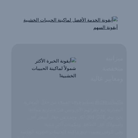
من عوائدك!
ميزانية
منخفضة
ومعايير عالية
ماكينات RICHI
تعظيم فوائد العملاء من خلال المقارنة
المعيارية مع نظرائهم الأوروبيين في مشاريع مماثلة.
نحن نوفر $20-$30 لكل وحدة من خلال أسعار أقل،
واستهلاك أقل للطاقة، ومكونات أكثر متانة.
وفي الوقت نفسه، تنتج ماكينة الحبيبات البقرية الخاصة