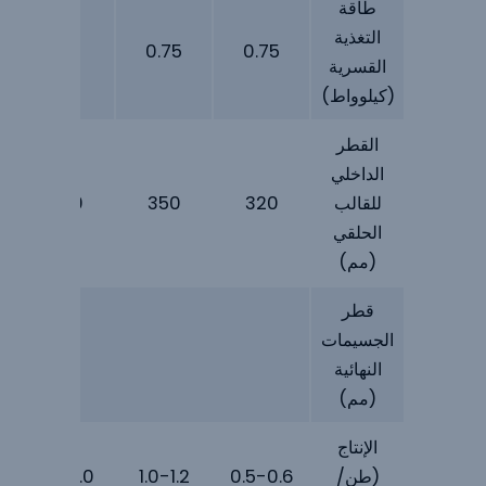
طاقة
التغذية
1.5
0.75
0.75
القسرية
(كيلوواط)
القطر
الداخلي
للقالب
320
350
420
الحلقي
(مم)
قطر
الجسيمات
4~12
النهائية
(مم)
الإنتاج
(طن/
0.5-0.6
1.0-1.2
1.8-2.0
0