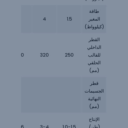
طاقة
المغير
1.5
4
4
(كيلوواط)
القطر
الداخلي
للقالب
250
320
350
0
الحلقي
(مم)
قطر
الجسيمات
النهائية
(مم)
الإنتاج
(طن/
1.0-1.5
3-4
5-6
2