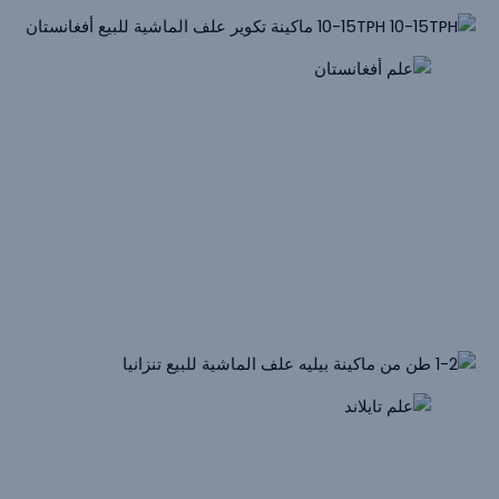
10-15 طن/ساعة ماكينة تكوير علف الماشية للبيع
أفغانستان
الإخراج: 10-15 طن/ساعة
طاقة الوحدة الرئيسية: 160 كيلو وات ，SZLH508
المواد الخام الأولية: العلف، والذرة، ودقيق فول الصويا، والدبس
1-2 ت/ح
ماكينة بيليه علف الأبقار
للبيع
تنزانيا