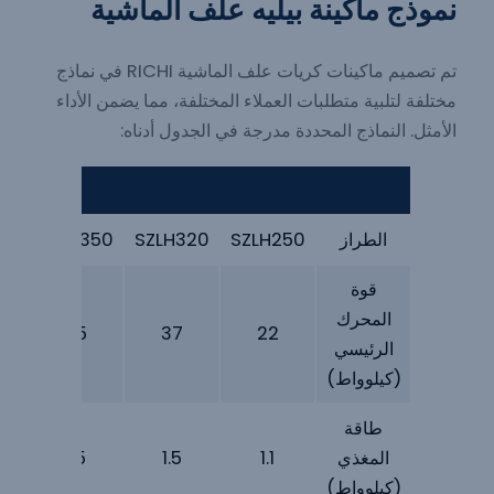
نموذج ماكينة بيليه علف الماشية
تم تصميم ماكينات كريات علف الماشية RICHI في نماذج
مختلفة لتلبية متطلبات العملاء المختلفة، مما يضمن الأداء
الأمثل. النماذج المحددة مدرجة في الجدول أدناه:
ماكينة كري
الطراز
SZLH250
SZLH320
SZLH350
20
قوة
المحرك
55
37
22
الرئيسي
(كيلوواط)
طاقة
المغذي
1.1
1.5
1.5
(كيلوواط)