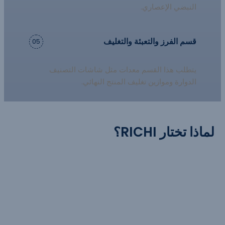
النبضي الإعصاري.
قسم الفرز والتعبئة والتغليف
05
يتطلب هذا القسم معدات مثل شاشات التصنيف
الدوارة وموازين تغليف المنتج النهائي.
لماذا تختار RICHI؟
توفر لك RICHI قدرًا أكبر من اليقين - أداءً متميزًا وتوصيلًا على
الطراز الأوروبي وخدمة عالمية محلية ضمن ميزانية متوسطة
المدى. نحن نضمن لك أربعة مخاطر حاسمة - رأس المال،
والوقت، واستهلاك الطاقة، والامتثال - ضمن عقدك، مما يزيد