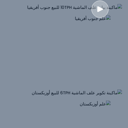
ماكينة تكوير علف الماشية 10 طن/ساعة للبيع جنوب أفريقيا
الإخراج: 10 طن/ساعة
طاقة الوحدة الرئيسية: 110 كيلو واط ，SZLH420
المواد الخام الأولية: البرسيم والذرة والشعير ودقيق فول الصويا
والقش
6 ت/ح
ماكينة بيليه علف الماشية للبيع
أوزبكستا