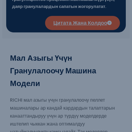
даяр гранулалардын сапатын жогорулатат.
Цитата Жана Колдоо
Мал Азыгы Үчүн
Гранулалоочу Машина
Модели
RICHI мал азыгы үчүн гранулалоочу пеллет
машиналары ар кандай кардардын талаптарын
канааттандыруу үчүн ар түрдүү моделдерде
иштелип чыккан жана оптималдуу
натыйжалуулукту камсыздайт. Так моделдер