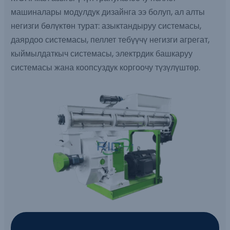
машиналары модулдук дизайнга ээ болуп, ал алты
негизги бөлүктөн турат: азыктандыруу системасы,
даярдоо системасы, пеллет тебүүчү негизги агрегат,
кыймылдаткыч системасы, электрдик башкаруу
системасы жана коопсуздук коргоочу түзүлүштөр.