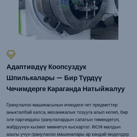
Адаптивдүү Коопсуздук
Шпилькалары — Бир Түрдүү
Чечимдерге Караганда Натыйжалуу
Гранулалоо машинасынын ичиндеги чет предметтер
аныкталбай калса, механикалык тозууга алып келип, бир
эле партиядагы гранулалардын сапатын төмөндөтүп,
жабдуунун кызмат мөөнөтүн кыскартат. RICHI малдын
азыгы үчүн гранулалоо машиналары ар кандай моделдер