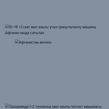
Негизги чийки заттар: люцерна шөби, жүгөрү, соя уну,
датка байланыштуу калдык продукциялар
Сатылууга 10–15 Тонна/саат Сүт Малынын Жем
Пеллет Машинасы
Афганистан
Чыгым: 10-15 т/саат
Негизги блоктун кубаттуулугу: 160 кВт, SZLH508
Негизги чийки заттар: жем, жүгөрү, соя уну, меласса