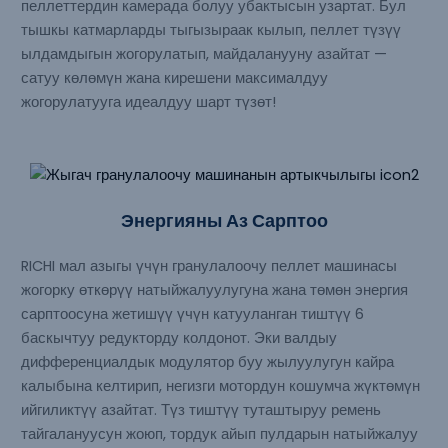
пеллеттердин камерада болуу убактысын узартат. Бул
тышкы катмарларды тыгызыраак кылып, пеллет түзүү
ылдамдыгын жогорулатып, майдаланууну азайтат —
сатуу көлөмүн жана кирешени максималдуу
жогорулатууга идеалдуу шарт түзөт!
Энергияны Аз Сарптоо
RICHI мал азыгы үчүн гранулалоочу пеллет машинасы
жогорку өткөрүү натыйжалуулугуна жана төмөн энергия
сарптоосуна жетишүү үчүн катууланган тиштүү 6
баскычтуу редукторду колдонот. Эки валдыу
дифференциалдык модулятор буу жылуулугун кайра
калыбына келтирип, негизги мотордун кошумча жүктөмүн
ийгиликтүү азайтат. Түз тиштүү туташтыруу ремень
тайгалануусун жоюп, тордук айып пулдарын натыйжалуу