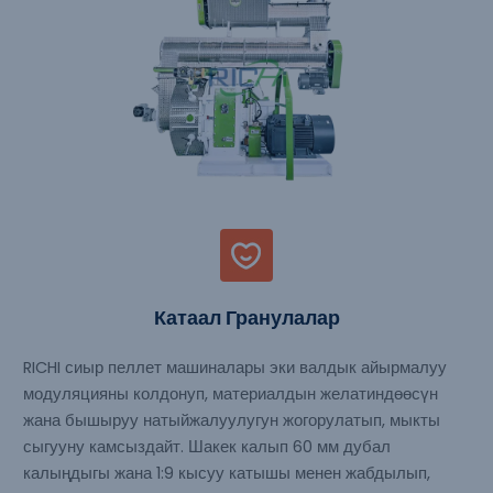
Катаал Гранулалар
RICHI сиыр пеллет машиналары эки валдык айырмалуу
модуляцияны колдонуп, материалдын желатиндөөсүн
жана бышыруу натыйжалуулугун жогорулатып, мыкты
сыгууну камсыздайт. Шакек калып 60 мм дубал
калыңдыгы жана 1:9 кысуу катышы менен жабдылып,