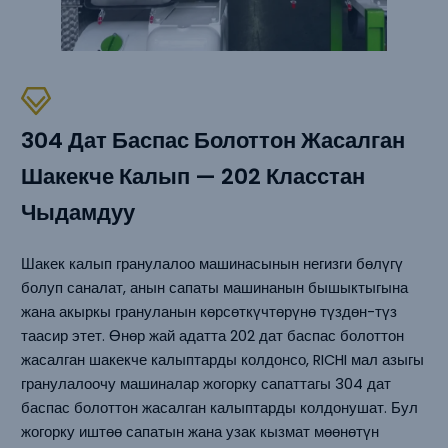
304 Дат Баспас Болоттон Жасалган
Шакекче Калып — 202 Класстан
Чыдамдуу
Шакек калып гранулалоо машинасынын негизги бөлүгү
болуп саналат, анын сапаты машинанын бышыктыгына
жана акыркы грануланын көрсөткүчтөрүнө түздөн-түз
таасир этет. Өнөр жай адатта 202 дат баспас болоттон
жасалган шакекче калыптарды колдонсо, RICHI мал азыгы
гранулалоочу машиналар жогорку сапаттагы 304 дат
баспас болоттон жасалган калыптарды колдонушат. Бул
жогорку иштөө сапатын жана узак кызмат мөөнөтүн