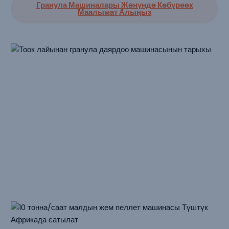
Гранула Машиналары Жөнүндө Көбүрөөк
Маалымат Алыңыз
Айкалышкан Иштер
Анын
Гранулланган Мал Азыгы Үчүн
Машиналар
RICHI мал азыгы үчүн гранулалоочу пеллет
машиналары дүйнө жүзү боюнча сатылат. Төмөндө
сиздин маалыматыңыз үчүн 6 чыныгы учур изилдөөсү
келтирилген.