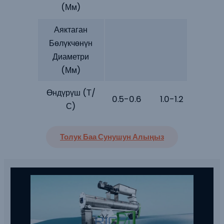
(мм)
Аяктаган
Бөлүкчөнүн
Диаметри
(мм)
Өндүрүш (Т/
0.5-0.6
1.0-1.2
1.8-2
С)
Толук Баа Сунушун Алыңыз