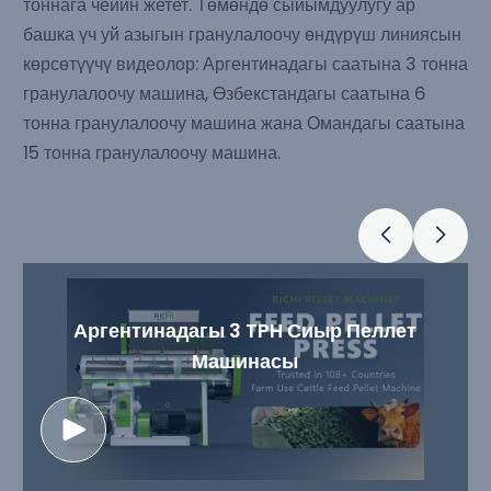
тоннага чейин жетет. Төмөндө сыйымдуулугу ар
башка үч уй азыгын гранулалоочу өндүрүш линиясын
көрсөтүүчү видеолор: Аргентинадагы саатына 3 тонна
гранулалоочу машина, Өзбекстандагы саатына 6
тонна гранулалоочу машина жана Омандагы саатына
15 тонна гранулалоочу машина.
Аргентинадагы 3 TPH Сиыр Пеллет
Машинасы