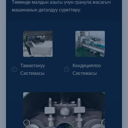
Төмөндө малдын азыгы үчүн гранула жасагыч
машинанын деталдуу сүрөттөрү:
Тамактануу
Кондициялоо
Системасы
Системасы