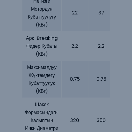
Негизги
Мотордун
22
37
90
Кубаттуулугу
(кВт)
Арк-Breaking
Фидер Кубаты
2.2
2.2
3
(кВт)
Максималдуу
Жүктөмдөгү
0.75
0.75
1.5
Кубаттуулук
(кВт)
Шакек
Формасындагы
Калыптын
320
350
42
Ички Диаметри