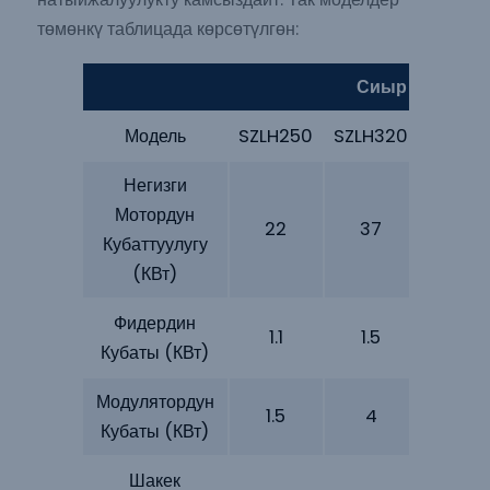
төмөнкү таблицада көрсөтүлгөн:
Сиыр Азыгы Ү
Модель
SZLH250
SZLH320
SZLH3
Негизги
Мотордун
22
37
55
Кубаттуулугу
(кВт)
Фидердин
1.1
1.5
1.5
Кубаты (кВт)
Модулятордун
1.5
4
4
Кубаты (кВт)
Шакек