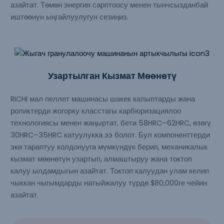
азайтат. Төмөн энергия сарптоосу менен тынчсызданбай
иштөөнүн ыңгайлуулугун сезиңиз.
Узартылган Кызмат Мөөнөтү
RICHI мал пеллет машинасы шакек калыптарды жана
роликтерди жогорку класстагы карбюризациялоо
технологиясы менен жаңыртат, бети 58HRC–62HRC, өзөгү
30HRC–35HRC катуулукка ээ болот. Бул компоненттерди
эки тараптуу колдонууга мүмкүндүк берип, механикалык
кызмат мөөнөтүн узартып, алмаштыруу жана токтоп
калуу ылдамдыгын азайтат. Токтоп калуудан улам келип
чыккан чыгымдарды натыйжалуу түрдө $80,000ге чейин
азайтат.