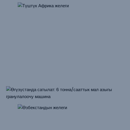
Түштүк Африкада Сатылат: Саатына 10 Тонна
Малдын Жем Пеллет Машинасы
Чыгым: 10 т/саат
Негизги жабдуунун кубаттуулугу: 110 кВт, SZLH420
Негизги чийки заттар: люцерна, жүгөрү, арпа, соя уну жана
салам
Саатына 6 Тонна
Сиыр Азыгы Үчүн
Гранулалоочу Машина Сатылат
Өзбекстан