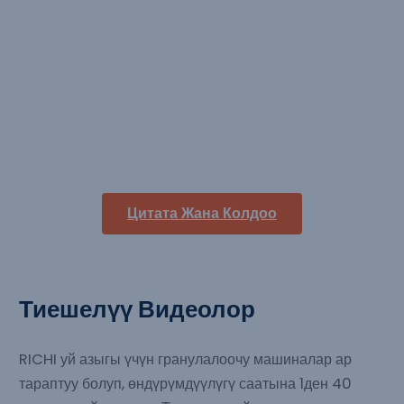
Сатылат
Индонезия
Чыгым: 3-5 т/саат
Негизги түзүлүштүн кубаты: 185 кВт, CZLH678
Негизги чийки заттар: кассава пюреси, күрүч кабыгы,
пальма ядросунун уну
Цитата Жана Колдоо
Тиешелүү Видеолор
RICHI уй азыгы үчүн гранулалоочу машиналар ар
тараптуу болуп, өндүрүмдүүлүгү саатына 1ден 40