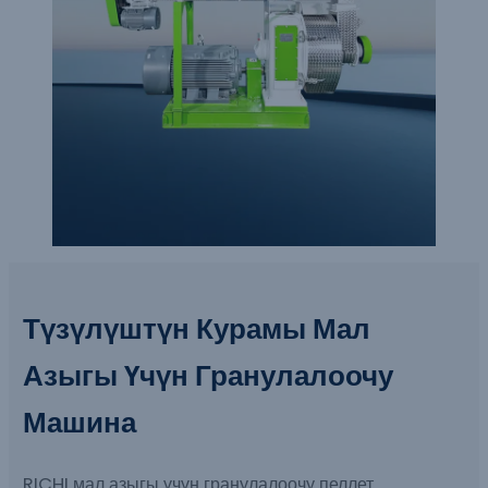
Түзүлүштүн Курамы
Мал
Азыгы Үчүн Гранулалоочу
Машина
RICHI мал азыгы үчүн гранулалоочу пеллет