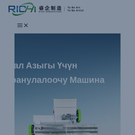
Skip
to
content
Мал Азыгы Үчүн
Гранулалоочу Машина