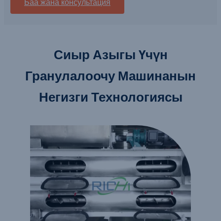
Баа жана консультация
Сиыр Азыгы Үчүн
Гранулалоочу Машинанын
Негизги Технологиясы