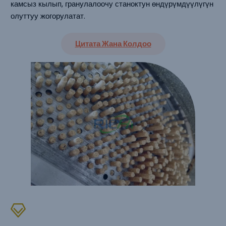
камсыз кылып, гранулалоочу станоктун өндүрүмдүүлүгүн
олуттуу жогорулатат.
Цитата Жана Колдоо