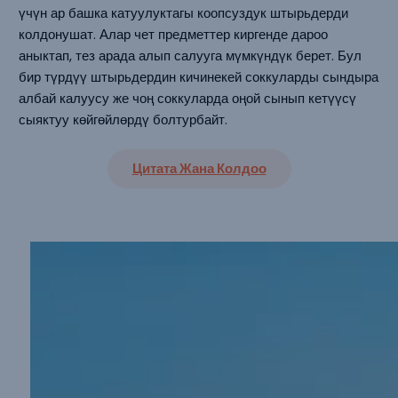
үчүн ар башка катуулуктагы коопсуздук штырьдерди
колдонушат. Алар чет предметтер киргенде дароо
аныктап, тез арада алып салууга мүмкүндүк берет. Бул
бир түрдүү штырьдердин кичинекей соккуларды сындыра
албай калуусу же чоң соккуларда оңой сынып кетүүсү
сыяктуу көйгөйлөрдү болтурбайт.
Цитата Жана Колдоо