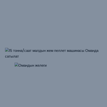
Чыгым: 6 тонна/саат
Негизги жабдуунун кубаты: 250 кВт, CZLH768
Негизги чийки заттар: пахта уругунун уну, люцерна, жүгөрү
уну, буудай кабыгы
15 Тонна/саат
Мал Азыгы Үчүн Гранула
Сатылуучу Машина
Оман
Чыгым: 15 тонна/саат
Негизги түзүлүштүн кубаты: 185 кВт, CZLH678