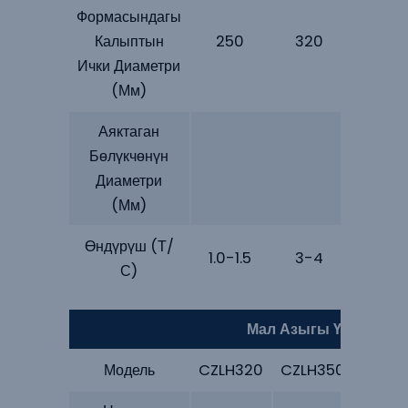
Формасындагы
Калыптын
250
320
350
Ички Диаметри
(мм)
Аяктаган
Бөлүкчөнүн
Диаметри
(мм)
Өндүрүш (Т/
1.0-1.5
3-4
5-6
С)
Мал Азыгы Үчүн Пел
Модель
CZLH320
CZLH350
CZLH