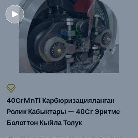
40CrMnTi Карбюризацияланган
Ролик Кабыктары — 40Cr Эритме
Болоттон Кыйла Толук