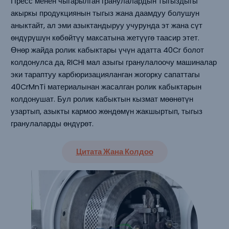
Пресс менен чыгарылган гранулалардын тыгыздыгы
акыркы продукциянын тыгыз жана даамдуу болушун
аныктайт, ал эми азыктандыруу учурунда эт жана сүт
өндүрүшүн көбөйтүү максатына жетүүгө таасир этет.
Өнөр жайда ролик кабыктары үчүн адатта 40Cr болот
колдонулса да, RICHI мал азыгы гранулалоочу машиналар
эки тараптуу карбюризацияланган жогорку сапаттагы
40CrMnTi материалынан жасалган ролик кабыктарын
колдонушат. Бул ролик кабыктын кызмат мөөнөтүн
узартып, азыкты кармоо жөндөмүн жакшыртып, тыгыз
гранулаларды өндүрөт.
Цитата Жана Колдоо