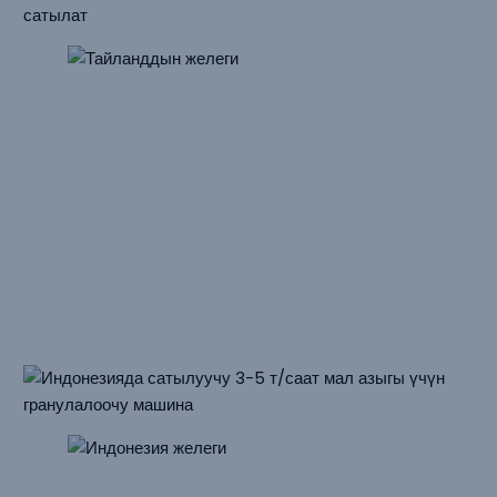
1-2 T/H
Сиыр Азыгы Үчүн Гранулалоочу Машина
Сатылат
Танзания
Чыгым: 1-2 т/саат
Негизги жабдуунун кубаты: 22 кВт, SZLH320
Негизги чийки заттар: жүгөрү, пахта уругунун уну, күн
карама уругунун уну
3-5T/H
Мал Азыгы Үчүн Гранулалоочу Машина