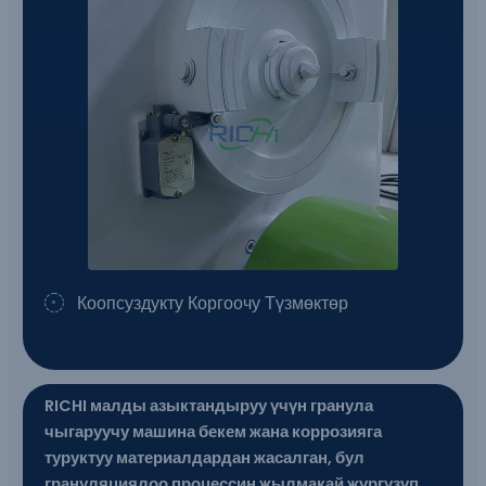
Коопсуздукту Коргоочу Түзмөктөр
RICHI малды азыктандыруу үчүн гранула
чыгаруучу машина бекем жана коррозияга
туруктуу материалдардан жасалган, бул
грануляциялоо процессин жылмакай жүргүзүп,