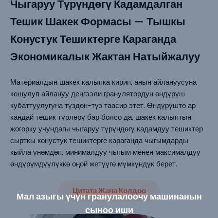
Чыгаруу Түрүндөгү Кадамдалган
Тешик Шакек Формасы — Тышкы
Конустук Тешиктерге Караганда
Экономикалык Жактан Натыйжалуу
Материалдын шакек калыпка кирип, анын айлануусуна
кошулуп айлануу деңгээли гранулятордун өндүрүш
кубаттуулугуна түздөн-түз таасир этет. Өндүрүштө ар
кандай тешик түрлөрү бар болсо да, шакек калыптын
жогорку учундагы чыгаруу түрүндөгү кадамдуу тешиктер
сырткы конустук тешиктерге караганда чыгымдарды
кыйла үнөмдөп, минималдуу чыгым менен максималдуу
өндүрүмдүүлүккө оңой жетүүгө мүмкүндүк берет.
Цитата Жана Колдоо
Мал азыгы үчүн гранулалоочу машинанын
сыноо иши