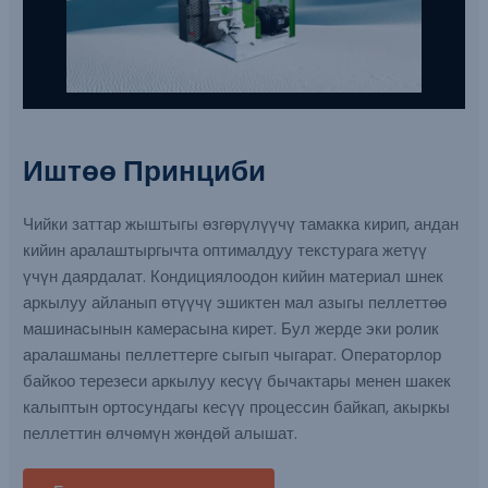
Иштөө Принциби
Чийки заттар жыштыгы өзгөрүлүүчү тамакка кирип, андан
кийин аралаштыргычта оптималдуу текстурага жетүү
үчүн даярдалат. Кондициялоодон кийин материал шнек
аркылуу айланып өтүүчү эшиктен мал азыгы пеллеттөө
машинасынын камерасына кирет. Бул жерде эки ролик
аралашманы пеллеттерге сыгып чыгарат. Операторлор
байкоо терезеси аркылуу кесүү бычактары менен шакек
калыптын ортосундагы кесүү процессин байкап, акыркы
пеллеттин өлчөмүн жөндөй алышат.