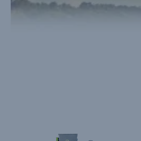
Мал Азыгы Үчүн
Гранулалоочу
Машиналардын
Артыкчылыктары Жана
Өзгөчөлүктөрү