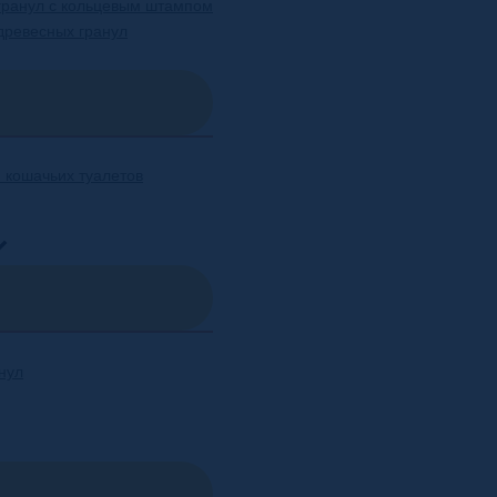
гранул с кольцевым штампом
древесных гранул
 кошачьих туалетов
нул