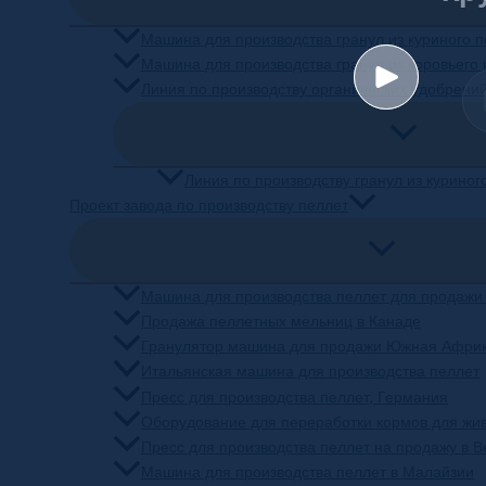
Машина для производства гранул из куриного 
Машина для производства гранул из коровьего 
Линия по производству органических удобрени
Линия по производству гранул из куриног
Проект завода по производству пеллет
Машина для производства пеллет для продажи
Продажа пеллетных мельниц в Канаде
Гранулятор машина для продажи Южная Афри
Итальянская машина для производства пеллет
Пресс для производства пеллет, Германия
Оборудование для переработки кормов для жи
Пресс для производства пеллет на продажу в 
Машина для производства пеллет в Малайзии