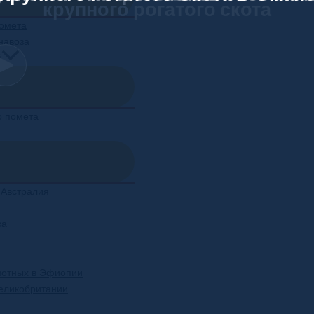
крупного рогатого скота
помета
навоза
й
о помета
 Австралия
ка
вотных в Эфиопии
Великобритании