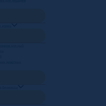
рма для лошадей
о корма
 кормов для рыб
ипа
б
шних животных
из биомассы