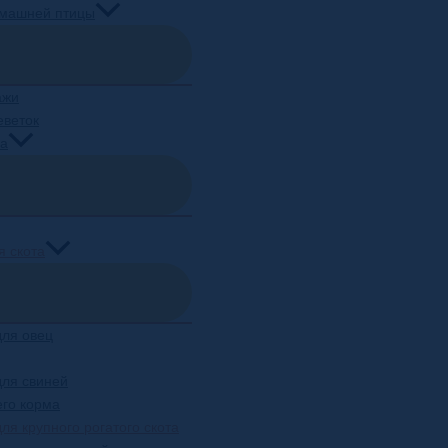
омашней птицы
ажи
еветок
ма
я скота
для овец
для свиней
его корма
ля крупного рогатого скота