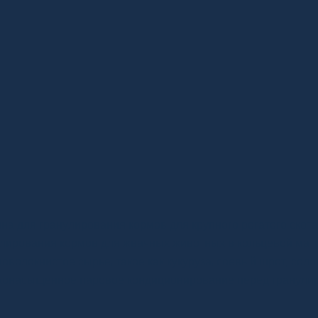
ашина Для Произв
ранул Корма Для К
огатого Скота
а для гранулирования кормов для крупного рогатого скот
лирования кормов для жвачных животных в кольцевой мат
оволокнистое сырье, такое как кукуруза, соевый шрот, соло
конасыщенное паровое кондиционирование перед гранулир
оизводительность: 1-45 T/H