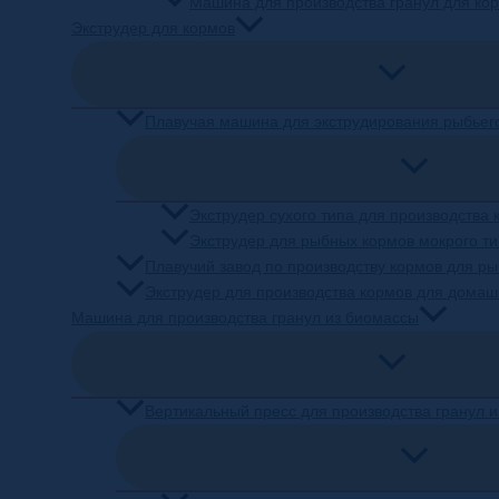
Машина для производства гранул для ко
Экструдер для кормов
Плавучая машина для экструдирования рыбьег
Экструдер сухого типа для производства
Экструдер для рыбных кормов мокрого т
Плавучий завод по производству кормов для ры
Экструдер для производства кормов для дома
Машина для производства гранул из биомассы
Вертикальный пресс для производства гранул 