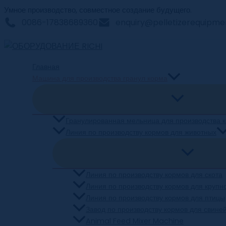
Перейти
Умное производство, совместное создание будущего.
0086-17838689360
enquiry@pelletizerequipm
к
содержимому
Главная
Машина для производства гранул корма
Гранулированная мельница для производства 
Линия по производству кормов для животных
Линия по производству кормов для скота
Линия по производству кормов для крупно
Линия по производству кормов для птицы
Завод по производству кормов для свине
Animal Feed Mixer Machine