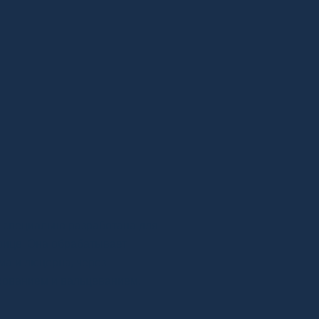
одства
рупного
а специально разработана для
рице. Она обрабатывает
ма и люцерна, через
ованием и вальцеванием.