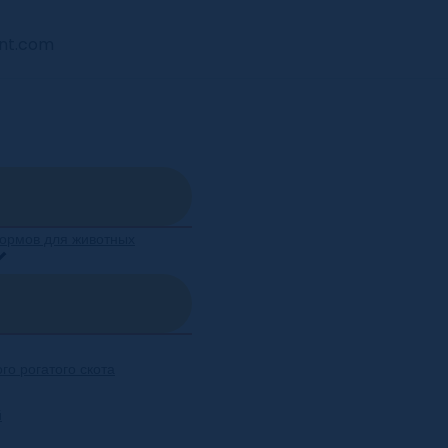
ent.com
кормов для животных
го рогатого скота
й