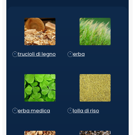
trucioli di legno
erba
erba medica
lolla di riso