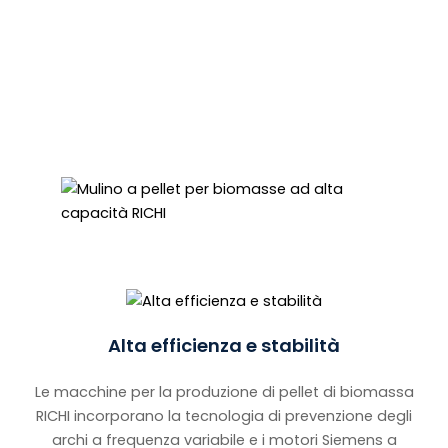
indipendente matrici ad anello in acciaio
altamente legato, riduttori a tre stadi e sistemi
di mandrini raffreddati ad acqua. Il nostro
servizio end-to-end garantisce un
funzionamento a vita senza preoccupazioni.
Alta efficienza e stabilità
Le macchine per la produzione di pellet di biomassa
RICHI incorporano la tecnologia di prevenzione degli
archi a frequenza variabile e i motori Siemens a