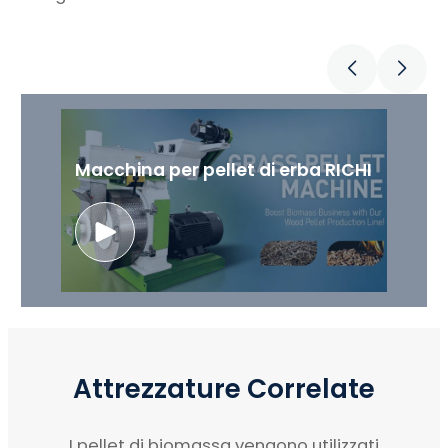
Macchina per pellet di erba RICHI
Attrezzature Correlate
I pellet di biomassa vengono utilizzati