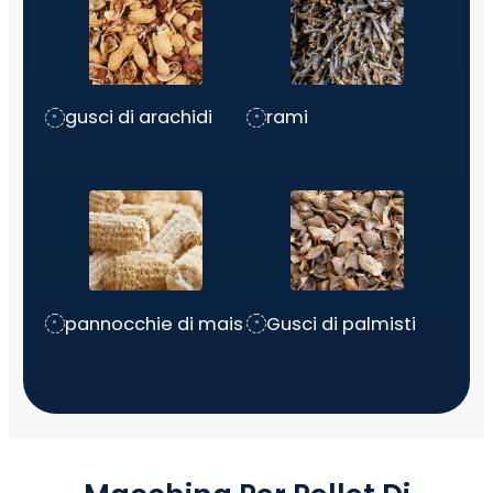
gusci di arachidi
rami
pannocchie di mais
Gusci di palmisti