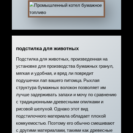
подстилка для животных
Подстилка для животных, произведенная на
установке для производства бумажных гранул,
мягкая и удобная, и вряд ли повредит
подушечки лап вашего питомца. Рыхлая
структура бумажных волокон позволяет им
лучше задерживать запахи и мочу по сравнению
с традиционными древесными опилками и
рисовой шелухой. Однако этот вид
подстилочного материала обладает плохой
комкуемостью. Поэтому его обычно смешивают
с другими материалами, такими как древесные