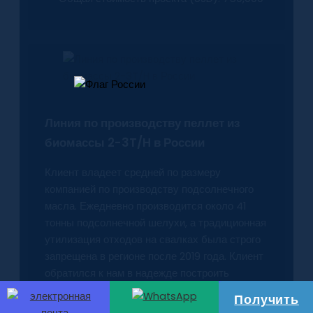
Линия по производству пеллет из
биомассы 2-3T/H в России
Клиент владеет средней по размеру
компанией по производству подсолнечного
масла. Ежедневно производится около 41
тонны подсолнечной шелухи, а традиционная
утилизация отходов на свалках была строго
запрещена в регионе после 2019 года. Клиент
обратился к нам в надежде построить
подходящую линию по производству пеллет
Получить
из биомассы.