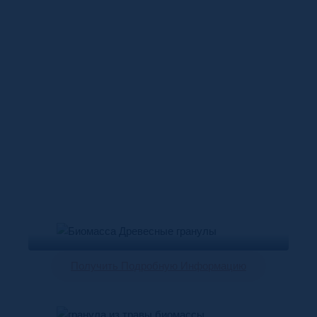
производства пеллет из
биомассы
Линии по производству гранул из биомассы
могут перерабатывать все виды сырья, включая
отходы сельскохозяйственной древесины, такие
как опилки, щепа и ветки; сельскохозяйственные
отходы, такие как солома, кормовая трава,
рисовая шелуха, люцерна и EFB; а также
органические удобрения и навоз животных.
Древесные Гранулы
Получить Подробную Информацию
Травяная Гранула