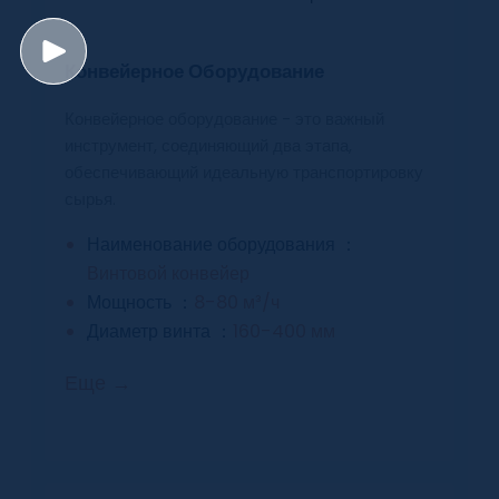
Конвейерное Оборудование
Конвейерное оборудование - это важный
инструмент, соединяющий два этапа,
обеспечивающий идеальную транспортировку
сырья.
Наименование оборудования ：
Винтовой конвейер
Мощность ：
8-80 м³/ч
Диаметр винта ：
160-400 мм
Еще →