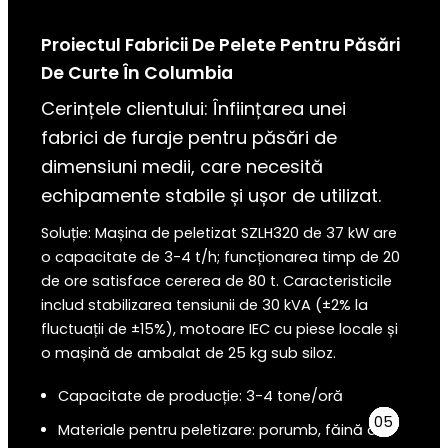
Proiectul Fabricii De Pelete Pentru Păsări
De Curte În
Columbia
Cerințele clientului: Înființarea unei
fabrici de furaje pentru păsări de
dimensiuni medii, care necesită
echipamente stabile și ușor de utilizat.
Soluție: Mașina de peletizat SZLH320 de 37 kW are
o capacitate de 3-4 t/h; funcționarea timp de 20
de ore satisface cererea de 80 t. Caracteristicile
includ stabilizarea tensiunii de 30 kVA (±2% la
fluctuații de ±15%), motoare IEC cu piese locale și
o mașină de ambalat de 25 kg sub siloz.
Capacitate de producție: 3-4 tone/oră
04
05
03
02
01
Materiale pentru peletizare: porumb, făină de