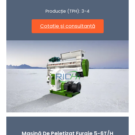
Producție (TPH): 3-4
Cotație și consultanță
Mașină De Peletizat Furaje 5-6T/h