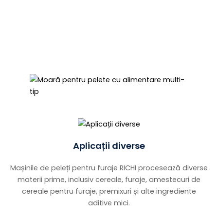
fabricație brevetate pentru a oferi utilaje high-
end cu aplicații mai largi, operabilitate
îmbunătățită și opțiuni de personalizare mai
mari.
Aplicații diverse
Mașinile de peleți pentru furaje RICHI procesează diverse
materii prime, inclusiv cereale, furaje, amestecuri de
cereale pentru furaje, premixuri și alte ingrediente
aditive mici.