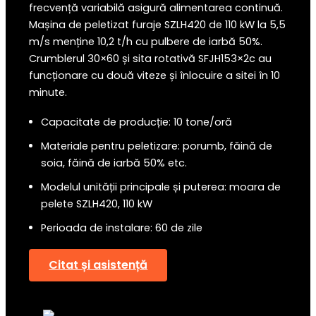
frecvență variabilă asigură alimentarea continuă.
Mașina de peletizat furaje SZLH420 de 110 kW la 5,5
m/s menține 10,2 t/h cu pulbere de iarbă 50%.
Crumblerul 30×60 și sita rotativă SFJH153×2c au
funcționare cu două viteze și înlocuire a sitei în 10
minute.
Capacitate de producție: 10 tone/oră
Materiale pentru peletizare: porumb, făină de
soia, făină de iarbă 50% etc.
Modelul unității principale și puterea: moara de
pelete SZLH420, 110 kW
Perioada de instalare: 60 de zile
Citat și asistență