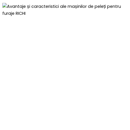
Avantaje Și Caracteristici Ale
Mașinilor De Peleți Pentru
Furaje RICHI
RICHI Machinery a construit o echipă de
cercetare și dezvoltare dedicată, de înaltă
precizie. Pe parcursul a 20 de ani, am înființat un
centru tehnologic independent, permițând o
progresie fără probleme de la proiectarea
conceptuală la dezvoltarea prototipului.
Producătorul de pelete RICHI pentru furaje
utilizează materiale premium și tehnici de