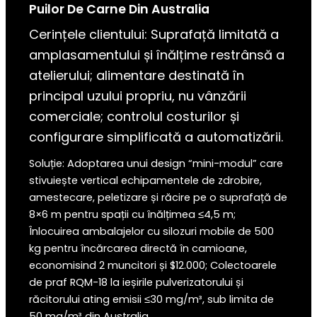
Puilor De Carne Din Australia
Cerințele clientului: Suprafață limitată a
amplasamentului și înălțime restrânsă a
atelierului; alimentare destinată în
principal uzului propriu, nu vânzării
comerciale; controlul costurilor și
configurare simplificată a automatizării.
Soluție: Adoptarea unui design “mini-modul” care
stivuiește vertical echipamentele de zdrobire,
amestecare, peletizare și răcire pe o suprafață de
8×6 m pentru spații cu înălțimea ≤4,5 m;
Înlocuirea ambalajelor cu silozuri mobile de 500
kg pentru încărcarea directă în camioane,
economisind 2 muncitori și $12.000; Colectoarele
de praf RQM-18 la ieșirile pulverizatorului și
răcitorului ating emisii ≤30 mg/m³, sub limita de
50 mg/m³ din Australia.