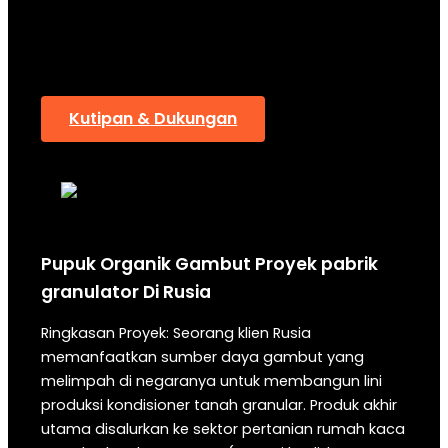
komersial dan disuplai ke pertanian sekitar,
dengan opsi untuk menyesuaikan formula dan
memproduksi pupuk khusus.
Kutipan & Dukungan
Pupuk Organik Gambut
Proyek pabrik
granulator
Di
Rusia
Ringkasan Proyek: Seorang klien Rusia
memanfaatkan sumber daya gambut yang
melimpah di negaranya untuk membangun lini
produksi kondisioner tanah granular. Produk akhir
utama disalurkan ke sektor pertanian rumah kaca