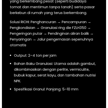
yang berkembang pesat (seperti budidaya
tomat dan mentimun tanpa tanah) serta pasar
berkebun di rumah yang terus berkembang.
Solusi RICHI: Penghancuran → Pencampuran →
Pengkondisian → Granulasi ring die FZLH350 →
Pengeringan putar → Pendinginan aliran balik →
Penyaringan → Jalur pengemasan sepenuhnya
otomatis
Output: 2–4 ton per jam
Bahan Baku Granulasi: Utama adalah gambut,
dikombinasikan dengan perlite, vermiculite,
bubuk kapur, serat kayu, dan tambahan nutrisi
NPK.
Spesifikasi Granul: Panjang: 5–10 mm
Aplikasi: Bahan Dasar Digunakan sebagai
substrat utama untuk budidaya tanpa tanah,