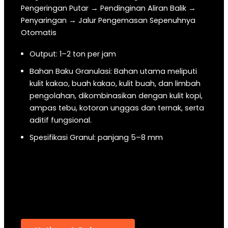
Pengeringan Putar → Pendinginan Aliran Balik →
Penyaringan → Jalur Pengemasan Sepenuhnya
Otomatis
Output: 1–2 ton per jam
Bahan Baku Granulasi: Bahan utama meliputi
kulit kakao, buah kakao, kulit buah, dan limbah
pengolahan, dikombinasikan dengan kulit kopi,
ampas tebu, kotoran unggas dan ternak, serta
aditif fungsional.
Spesifikasi Granul: panjang 5–8 mm
Penggunaan: Digunakan sebagai pupuk dasar
dan pupuk tambahan untuk perkebunan kakao
di sekitarnya, diharapkan dapat meningkatkan
hasil panen biji kakao sebesar 10%–15% dan
meningkatkan kualitas rasa.