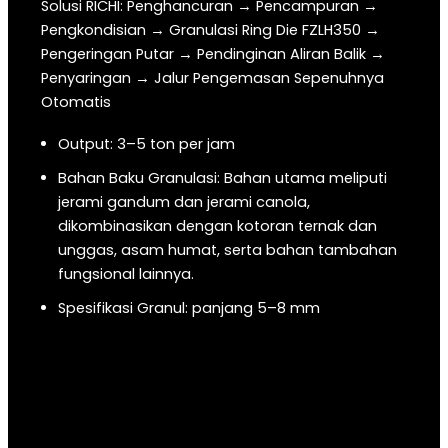
Solusi RICHI: Penghancuran → Pencampuran →
Pengkondisian → Granulasi Ring Die FZLH350 →
Pengeringan Putar → Pendinginan Aliran Balik →
Penyaringan → Jalur Pengemasan Sepenuhnya
Otomatis
Output: 3–5 ton per jam
Bahan Baku Granulasi: Bahan utama meliputi
jerami gandum dan jerami canola,
dikombinasikan dengan kotoran ternak dan
unggas, asam humat, serta bahan tambahan
fungsional lainnya.
Spesifikasi Granul: panjang 5–8 mm
Aplikasi: Mesin granulator pupuk menghasilkan
pupuk yang digunakan sebagai pupuk dasar
untuk meningkatkan ribuan hektar lahan
pertanian padi, memberikan solusi pemulihan
bahan organik jangka panjang.