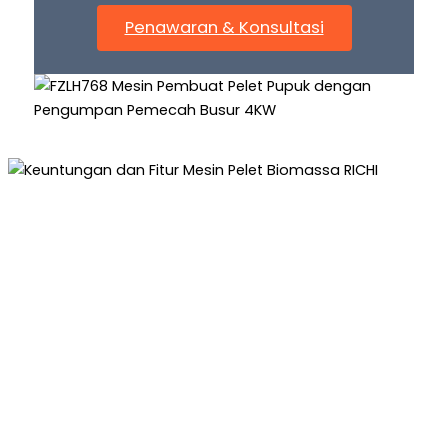
Penawaran & Konsultasi
Keuntungan Dan Fitur Mesin
Granulator Pupuk RICHI
Pupuk granulator RICHI menggunakan bahan
presisi, yang menampilkan transmisi roda gigi
presisi tinggi di unit utama dan ring ring tipe
penjepit yang dapat dilepaskan dengan cepat.
Seluruh sistem transmisi menggunakan bantalan