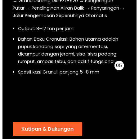
→ Granulasi Ring Die FZLH520 → Pengeringan
Putar → Pendinginan Aliran Balik → Penyaringan →
Jalur Pengemasan Sepenuhnya Otomatis
Output: 8–12 ton per jam
Bahan Baku Granulasi: Bahan utama adalah
pupuk kandang sapi yang difermentasi,
dicampur dengan jerami, sisa-sisa padang
rumput, ampas tebu, dan aditif fungsional.
04
05
03
02
01
Spesifikasi Granul: panjang 5–8 mm
Aplikasi: Mesin granulator pupuk digunakan
untuk meningkatkan kualitas padang rumput di
peternakan sapi potong, dengan
meningkatkan kandungan protein pakan
hijauan sebesar 10%–15%.
Kutipan & Dukungan