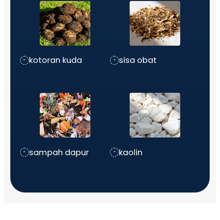
kotoran kuda
sisa obat
sampah dapur
kaolin