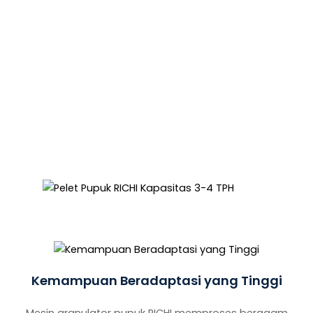
dan segel oli impor berkualitas tinggi,
memastikan pengoperasian yang efisien dan
stabil dengan kebisingan minimal.
Mesin granulator pupuk RICHI menghadirkan
peralatan granulasi berkualitas tinggi melalui
teknologi canggih, memastikan pengoperasian
yang bebas dari rasa khawatir.
Kemampuan Beradaptasi yang Tinggi
Mesin granulator pupuk RICHI memproses beragam