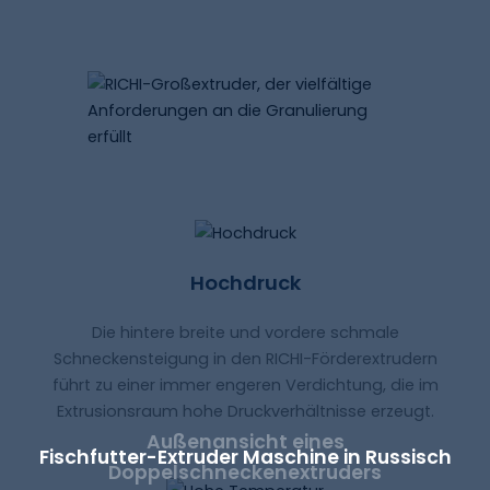
Anpassungsoptionen zu liefern.
Hochdruck
Die hintere breite und vordere schmale
Schneckensteigung in den RICHI-Förderextrudern
führt zu einer immer engeren Verdichtung, die im
Extrusionsraum hohe Druckverhältnisse erzeugt.
Außenansicht eines
Fischfutter-Extruder
Maschine in
Russisch
Doppelschneckenextruders