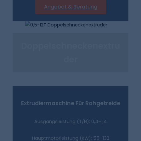
Angebot & Beratung
Doppelschneckenextru
Der
Extrudiermaschine Für Rohgetreide
Ausgangsleistung (T/H): 0,4–1,4
Hauptmotorleistung (kW): 55–132