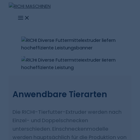
Zum
Inhalt
springen
FUTTERMITTELEXTRUDIERMA
RICHI-Futtermittelextruder werden in
Einschneckenextruder und
Doppelschneckenextruder eingeteilt.
Anwendbare Tierarten
Einschneckenextruder werden weiter
unterteilt in Einschneckenextruder für das
Die RICHI-Tierfutter-Extruder werden nach
Nassverfahren und Einschneckenextruder für
Einzel- und Doppelschnecken
das Trockenverfahren, während
unterschieden. Einschneckenmodelle
Doppelschneckenextruder hauptsächlich aus
werden hauptsächlich für die Produktion von
der SPHS-Serie bestehen.