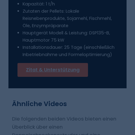
Kapazität: 1 t/h
Zutaten der Pellets: Lokale
Reisnebenprodukte, Sojamehl, Fischmehl,
Öle, Enzympräparate
Hauptgerät Modell & Leistung: DSP135-B,
Hauptmotor 75 kW
Installationsdauer: 25 Tage (einschließlich
Inbetriebnahme und Formeloptimierung)
Zitat & Unterstützung
Ähnliche Videos
Die folgenden beiden Videos bieten einen
Überblick über einen