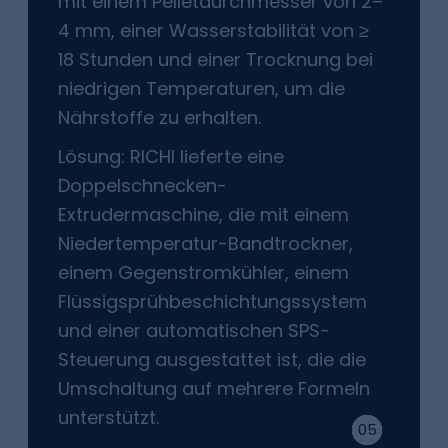
mit einem Pelletdurchmesser von 2–
4 mm, einer Wasserstabilität von ≥
18 Stunden und einer Trocknung bei
niedrigen Temperaturen, um die
Nährstoffe zu erhalten.
Lösung: RICHI lieferte eine
Doppelschnecken-
Extrudermaschine, die mit einem
Niedertemperatur-Bandtrockner,
einem Gegenstromkühler, einem
Flüssigsprühbeschichtungssystem
und einer automatischen SPS-
Steuerung ausgestattet ist, die die
Umschaltung auf mehrere Formeln
unterstützt.
04
05
03
02
01